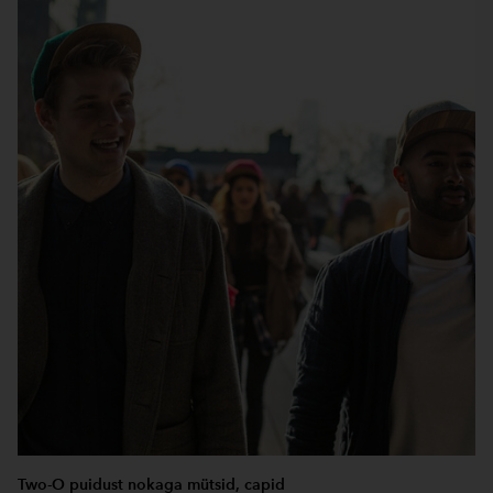
Two-O puidust nokaga mütsid, capid