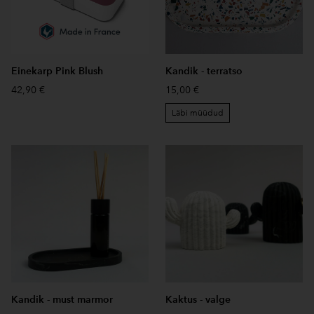
Einekarp Pink Blush
Kandik - terratso
42,90 €
15,00 €
Läbi müüdud
Kandik - must marmor
Kaktus - valge