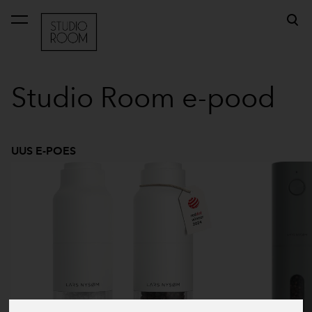
lisati ostukorvi.
Vaata ostukorvi
Studio Room e-pood
UUS E-POES