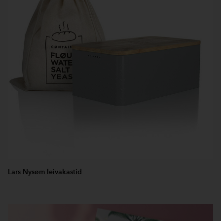
Lars Nysøm leivakastid