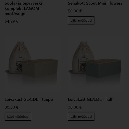
Soola- ja pipraveski
Seljakott Scout Mini Flowers
komplekt LAGOM -
50,00 €
must/valge
Läbi müüdud
54,99 €
Leivakast GLÆDE - taupe
Leivakast GLÆDE - hall
38,00 €
38,00 €
Läbi müüdud
Läbi müüdud