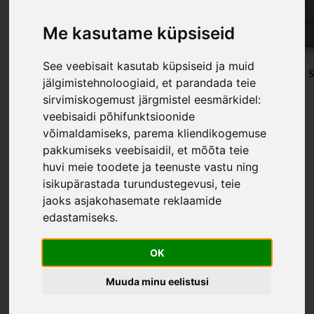
Me kasutame küpsiseid
See veebisait kasutab küpsiseid ja muid
Soola- ja pipraveski komplekt OMVENDT - valge
Elektrilised veskid
jälgimistehnoloogiaid, et parandada teie
40,00 €
59,99 €
sirvimiskogemust järgmistel eesmärkidel:
veebisaidi põhifunktsioonide
võimaldamiseks
,
parema kliendikogemuse
pakkumiseks veebisaidil
,
et mõõta teie
huvi meie toodete ja teenuste vastu ning
isikupärastada turundustegevusi
,
teie
jaoks asjakohasemate reklaamide
edastamiseks
.
OK
Muuda minu eelistusi