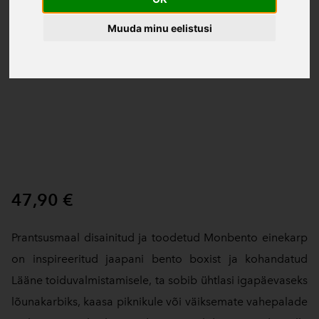
Muuda minu eelistusi
47,90 €
Prantsusmaal disainitud ja toodetud Monbento einekarp
on inspireeritud jaapani bento boxist ja kohandatud
Lääne toiduvalmistamisele, ta sobib ühtlasi igapäevaseks
lõunakarbiks, kaasa piknikule või väiksemate vahepalade