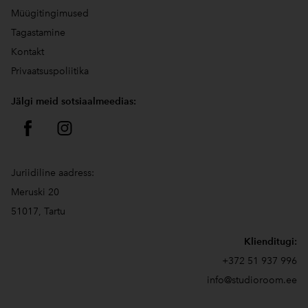
Müügitingimused
Tagastamine
Kontakt
Privaatsuspoliitika
Jälgi meid sotsiaalmeedias:
Juriidiline aadress:
Meruski 20
51017, Tartu
Klienditugi:
+372 51 937 996
info@studioroom.ee