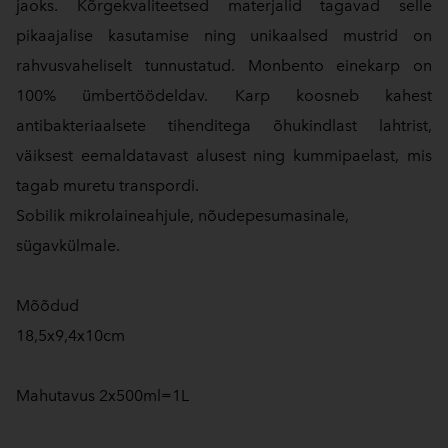
jaoks. Kõrgekvaliteetsed materjalid tagavad selle
pikaajalise kasutamise ning unikaalsed mustrid on
rahvusvaheliselt tunnustatud. Monbento einekarp on
100% ümbertöödeldav. Karp koosneb kahest
antibakteriaalsete tihenditega õhukindlast lahtrist,
väiksest eemaldatavast alusest ning kummipaelast, mis
tagab muretu transpordi.
Sobilik mikrolaineahjule, nõudepesumasinale,
sügavkülmale.
Mõõdud
18,5x9,4x10cm
Mahutavus 2x500ml=1L