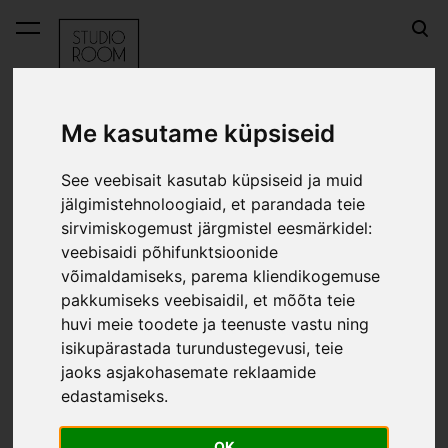
lisati ostukorvi.
Vaata ostukorvi
Me kasutame küpsiseid
E-pood
Einekarp Jungle Natural
See veebisait kasutab küpsiseid ja muid
jälgimistehnoloogiaid, et parandada teie
Einekarp Jungle Natural
sirvimiskogemust järgmistel eesmärkidel:
veebisaidi põhifunktsioonide
võimaldamiseks
,
parema kliendikogemuse
pakkumiseks veebisaidil
,
et mõõta teie
huvi meie toodete ja teenuste vastu ning
isikupärastada turundustegevusi
,
teie
jaoks asjakohasemate reklaamide
edastamiseks
.
OK