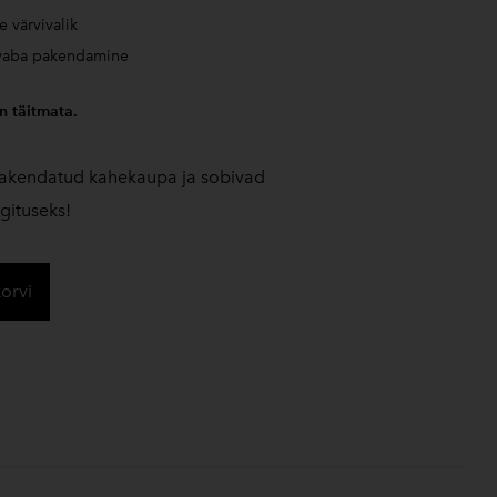
e värvivalik
uvaba pakendamine
n täitmata.
pakendatud kahekaupa ja sobivad
gituseks!
korvi