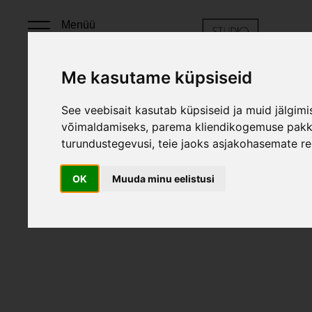
Menüü
Me kasutame küpsiseid
See veebisait kasutab küpsiseid ja muid jälgim
võimaldamiseks
,
parema kliendikogemuse pakku
E-pood
Soola- ja pipraveski komplekt 
turundustegevusi
,
teie jaoks asjakohasemate r
OK
Muuda minu eelistusi