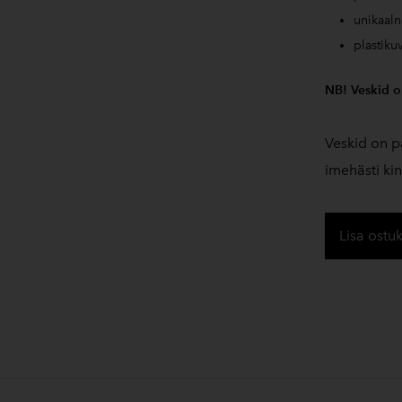
unikaaln
plastik
NB! Veskid o
Veskid on 
imehästi kin
Lisa ostu