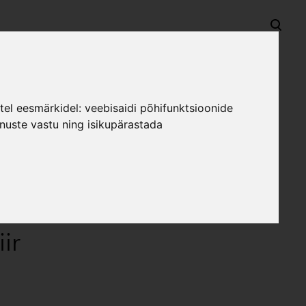
lisati ostukorvi.
Vaata ostukorvi
stel eesmärkidel:
veebisaidi põhifunktsioonide
enuste vastu ning isikupärastada
- ja pipraveski
lekt LAGOM -
ir