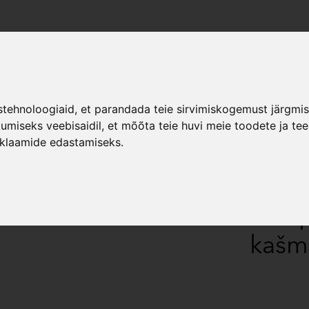
istehnoloogiaid, et parandada teie sirvimiskogemust järgmi
miseks veebisaidil
,
et mõõta teie huvi meie toodete ja te
LAGOM - kašmiir
eklaamide edastamiseks
.
Soola
komp
kašmi