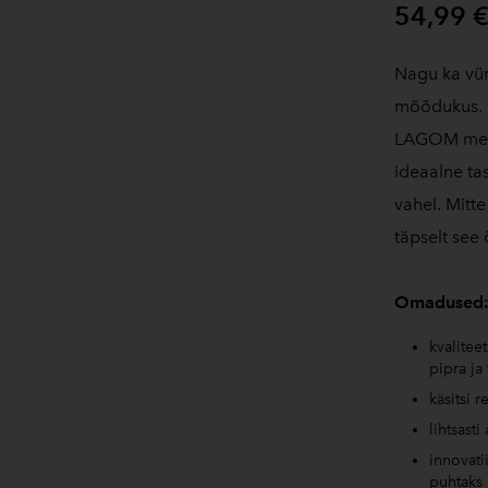
54,99 
Nagu ka vür
mõõdukus. S
LAGOM meha
ideaalne tas
vahel. Mitt
täpselt see 
Omadused
kvalitee
pipra ja 
käsitsi r
lihtsasti
innovati
puhtaks