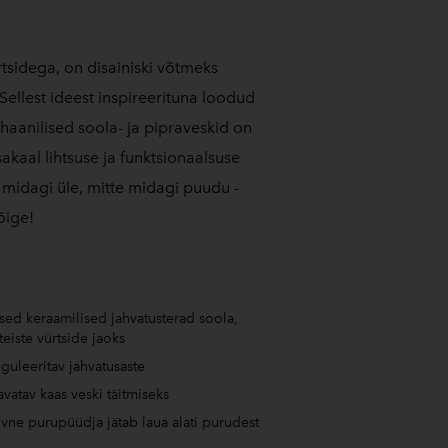
€
tsidega, on disainiski võtmeks
ellest ideest inspireerituna loodud
anilised soola- ja pipraveskid on
akaal lihtsuse ja funktsionaalsuse
e midagi üle, mitte midagi puudu -
õige!
:
tsed keraamilised jahvatusterad soola,
teiste vürtside jaoks
eguleeritav jahvatusaste
 avatav kaas veski täitmiseks
ivne purupüüdja jätab laua alati purudest