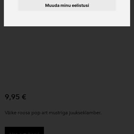
Muuda minu eelistusi
9,95 €
Väike roosa pop art mustriga juukseklamber.