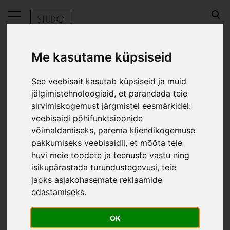
lisati ostukorvi.
Vaata ostukorvi
Me kasutame küpsiseid
See veebisait kasutab küpsiseid ja muid
E-pood
Juukseklamber Pop Art Pink
jälgimistehnoloogiaid, et parandada teie
sirvimiskogemust järgmistel eesmärkidel:
Juukseklamber Pop Art
veebisaidi põhifunktsioonide
Pink
võimaldamiseks
,
parema kliendikogemuse
pakkumiseks veebisaidil
,
et mõõta teie
huvi meie toodete ja teenuste vastu ning
isikupärastada turundustegevusi
,
teie
jaoks asjakohasemate reklaamide
edastamiseks
.
OK