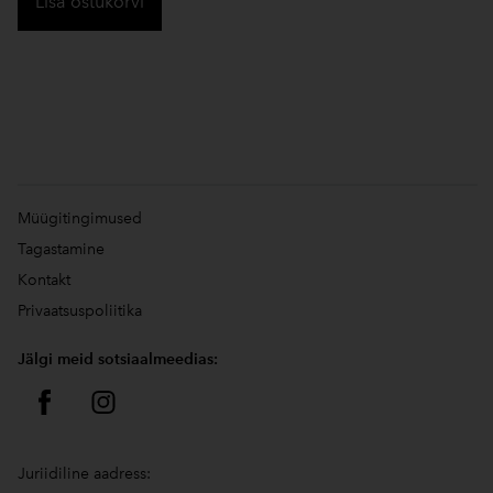
Lisa ostukorvi
Müügitingimused
Tagastamine
Kontakt
Privaatsuspoliitika
Jälgi meid sotsiaalmeedias:
Juriidiline aadress: