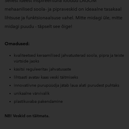
Sellest ideest inspireerituna loodud LAGOM
mehaanilised soola- ja pipraveskid on ideaalne tasakaal
lihtsuse ja funktsionaalsuse vahel. Mitte midagi üle, mitte
midagi puudu - täpselt see õige!
Omadused:
kvaliteetsed keraamilised jahvatusterad soola, pipra ja teiste
vürtside jaoks
käsitsi reguleeritav jahvatusaste
lihtsasti avatav kaas veski täitmiseks
innovatiivne purupüüdja jätab laua alati purudest puhtaks
unikaalne värvivalik
plastikuvaba pakendamine
NB! Veskid on täitmata.