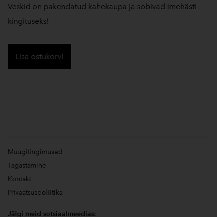
Veskid on pakendatud kahekaupa ja sobivad imehästi
kingituseks!
Lisa ostukorvi
Müügitingimused
Tagastamine
Kontakt
Privaatsuspoliitika
Jälgi meid sotsiaalmeedias: