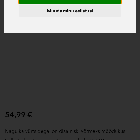
Muuda minu eelistusi
54,99 €
Nagu ka vürtsidega, on disainiski võtmeks mõõdukus.