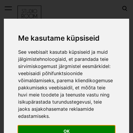
lisati ostukorvi.
Vaata ostukorvi
Me kasutame küpsiseid
E-pood
Soola- ja pipraveski komplekt LAGOM - salvei
See veebisait kasutab küpsiseid ja muid
jälgimistehnoloogiaid, et parandada teie
Soola- ja pipraveski
sirvimiskogemust järgmistel eesmärkidel:
veebisaidi põhifunktsioonide
komplekt LAGOM -
võimaldamiseks
,
parema kliendikogemuse
salvei
pakkumiseks veebisaidil
,
et mõõta teie
huvi meie toodete ja teenuste vastu ning
isikupärastada turundustegevusi
,
teie
jaoks asjakohasemate reklaamide
edastamiseks
.
OK