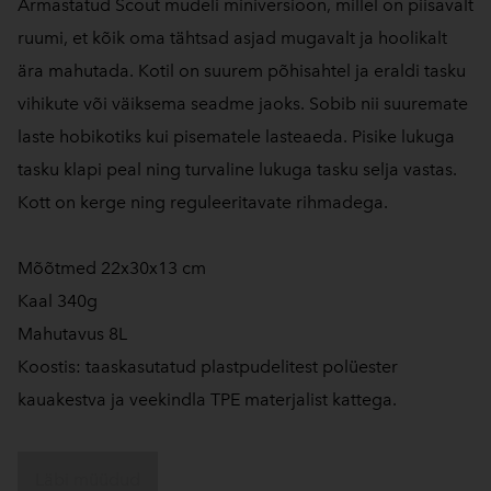
Armastatud Scout mudeli miniversioon, millel on piisavalt
ruumi, et kõik oma tähtsad asjad mugavalt ja hoolikalt
ära mahutada. Kotil on suurem põhisahtel ja eraldi tasku
vihikute või väiksema seadme jaoks. Sobib nii suuremate
laste hobikotiks kui pisematele lasteaeda. Pisike lukuga
tasku klapi peal ning turvaline lukuga tasku selja vastas.
Kott on kerge ning reguleeritavate rihmadega.
Mõõtmed 22x30x13 cm
Kaal 340g
Mahutavus 8L
Koostis: taaskasutatud plastpudelitest polüester
kauakestva ja veekindla TPE materjalist kattega.
Läbi müüdud