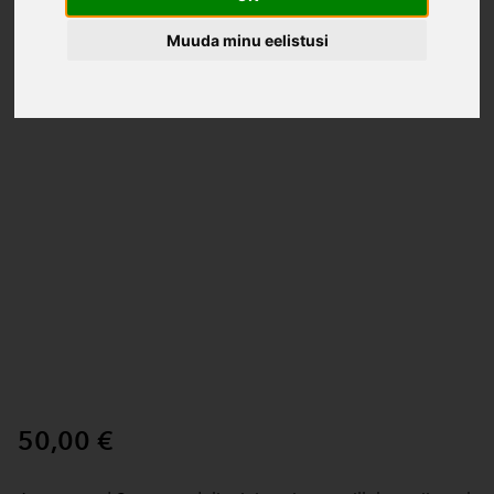
Muuda minu eelistusi
50,00 €