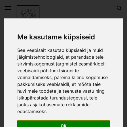
lisati ostukorvi.
Vaata ostukorvi
Me kasutame küpsiseid
E-pood
Seljakott Scout Mini Flowers
See veebisait kasutab küpsiseid ja muid
jälgimistehnoloogiaid, et parandada teie
Seljakott Scout Mini
sirvimiskogemust järgmistel eesmärkidel:
veebisaidi põhifunktsioonide
Flowers
võimaldamiseks
,
parema kliendikogemuse
pakkumiseks veebisaidil
,
et mõõta teie
huvi meie toodete ja teenuste vastu ning
Läbi müüdud
isikupärastada turundustegevusi
,
teie
jaoks asjakohasemate reklaamide
edastamiseks
.
OK