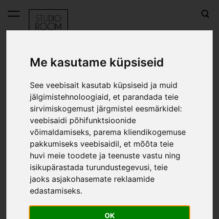
lisati ostukorvi.
Vaata ostukorvi
Me kasutame küpsiseid
E-pood
Soola- ja pipraveski komplekt LAGOM - hall
See veebisait kasutab küpsiseid ja muid
jälgimistehnoloogiaid, et parandada teie
Soola- ja pipraveski
sirvimiskogemust järgmistel eesmärkidel:
veebisaidi põhifunktsioonide
komplekt LAGOM - hall
võimaldamiseks
,
parema kliendikogemuse
pakkumiseks veebisaidil
,
et mõõta teie
huvi meie toodete ja teenuste vastu ning
isikupärastada turundustegevusi
,
teie
jaoks asjakohasemate reklaamide
edastamiseks
.
OK