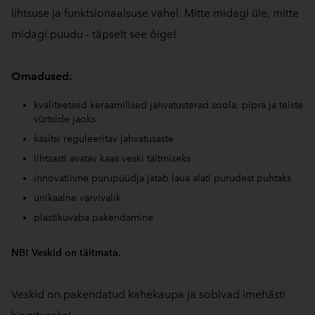
lihtsuse ja funktsionaalsuse vahel. Mitte midagi üle, mitte
midagi puudu - täpselt see õige!
Omadused:
kvaliteetsed keraamilised jahvatusterad soola, pipra ja teiste
vürtside jaoks
käsitsi reguleeritav jahvatusaste
lihtsasti avatav kaas veski täitmiseks
innovatiivne purupüüdja jätab laua alati purudest puhtaks
unikaalne värvivalik
plastikuvaba pakendamine
NB! Veskid on täitmata.
Veskid on pakendatud kahekaupa ja sobivad imehästi