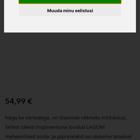
Muuda minu eelistusi
54,99 €
Nagu ka vürtsidega, on disainiski võtmeks mõõdukus.
Sellest ideest inspireerituna loodud LAGOM
mehaanilised soola- ja pipraveskid on ideaalne tasakaal