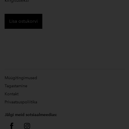
kingituseks!
Lisa ostukorvi
Müügitingimused
Tagastamine
Kontakt
Privaatsuspoliitika
Jälgi meid sotsiaalmeedias: