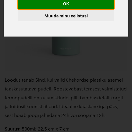
OK
Muuda minu eelistusi
Loodus tänab Sind, kui valid ühekordse plastiku asemel
taaskasutatava pudeli. Roostevabast terasest valmistatud
termopudelil on kulumiskindel pilt, bambusdetail korgil
ja toidusilikoonist tihend. Ideaalne kaaslane iga päev,
sest hoiab joogi jahedana 24h või soojana 12h.
Suurus:
500ml; 22,5 cm x 7 cm