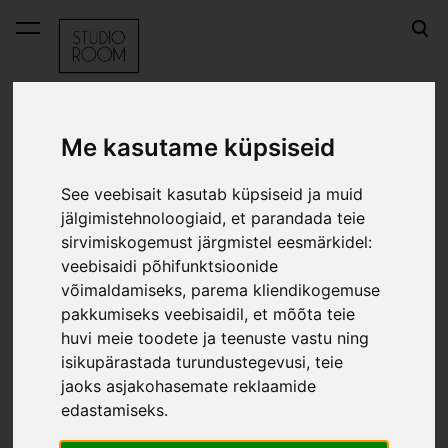
lisati ostukorvi.
Vaata ostukorvi
Me kasutame küpsiseid
OUTLET
Joogipudel Tékapo - mint
See veebisait kasutab küpsiseid ja muid
Joogipudel Tékapo - mint
jälgimistehnoloogiaid, et parandada teie
sirvimiskogemust järgmistel eesmärkidel:
veebisaidi põhifunktsioonide
võimaldamiseks
,
parema kliendikogemuse
pakkumiseks veebisaidil
,
et mõõta teie
huvi meie toodete ja teenuste vastu ning
isikupärastada turundustegevusi
,
teie
jaoks asjakohasemate reklaamide
edastamiseks
.