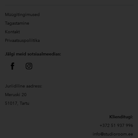
Müügitingimused
Tagastamine
Kontakt
Privaatsuspoliitika
Jälgi meid sotsiaalmeedias:
Juriidiline aadress:
Meruski 20
51017, Tartu
Klienditugi:
+372 51 937 996
info@studioroom.ee