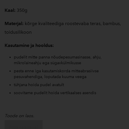
Kaal:
350g
Materjal:
kõrge kvaliteediga roostevaba teras, bambus,
toidusilikoon
Kasutamine ja hooldus:
pudelit mitte panna nõudepesumasinasse, ahju,
mikrolaineahju ega sügavkülmikusse
pesta enne iga kasutamiskorda mitteabrasiivse
pesuvahendiga, loputada kuuma veega
tühjana hoida pudel avatult
soovitame pudelit hoida vertikaalses asendis
Toode on laos.
Pole saadaval