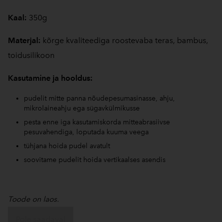
Kaal:
350g
Materjal:
kõrge kvaliteediga roostevaba teras, bambus,
toidusilikoon
Kasutamine ja hooldus:
pudelit mitte panna nõudepesumasinasse, ahju,
mikrolaineahju ega sügavkülmikusse
pesta enne iga kasutamiskorda mitteabrasiivse
pesuvahendiga, loputada kuuma veega
tühjana hoida pudel avatult
soovitame pudelit hoida vertikaalses asendis
Toode on laos.
Pole saadaval