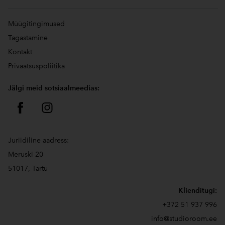
Müügitingimused
Tagastamine
Kontakt
Privaatsuspoliitika
Jälgi meid sotsiaalmeedias:
Juriidiline aadress:
Meruski 20
51017, Tartu
Klienditugi:
+372 51 937 996
info@studioroom.ee