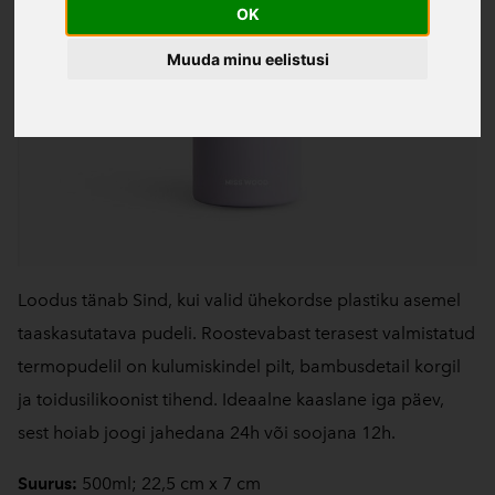
OK
Muuda minu eelistusi
Loodus tänab Sind, kui valid ühekordse plastiku asemel
taaskasutatava pudeli. Roostevabast terasest valmistatud
termopudelil on kulumiskindel pilt, bambusdetail korgil
ja toidusilikoonist tihend. Ideaalne kaaslane iga päev,
sest hoiab joogi jahedana 24h või soojana 12h.
Suurus:
500ml; 22,5 cm x 7 cm