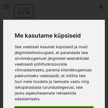
lisati ostukorvi.
Vaata ostukorvi
Me kasutame küpsiseid
OUTLET
Joogipudel Provence - lavendel
See veebisait kasutab küpsiseid ja muid
Joogipudel Provence - lavendel
jälgimistehnoloogiaid, et parandada teie
sirvimiskogemust järgmistel eesmärkidel:
veebisaidi põhifunktsioonide
võimaldamiseks
,
parema kliendikogemuse
pakkumiseks veebisaidil
,
et mõõta teie
huvi meie toodete ja teenuste vastu ning
isikupärastada turundustegevusi
,
teie
jaoks asjakohasemate reklaamide
edastamiseks
.