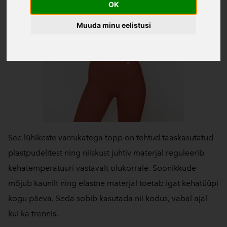
OK
Muuda minu eelistusi
See lühikeste varrukatega topp on tehtud taaskasutatud
plastpudelitest ning niiskust juhtiv materjal reguleerib
kehatemperatuuri vastavalt olukorrale. Soonikkude
mõjub kaunilt ning elastne materjal toetab igat kehatüüpi
kogu päeva. Seda sobib kasutada nii kodus, vabal ajal
kui ka trennis.