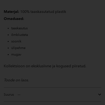
Materjal:
100% taaskasutatud plastik
Omadused:
taaskasutus
õmblusteta
soonik
ülipehme
mugav
Kollektsioon on eksklusiivne ja kogused piiratud.
Toode on laos.
Suurus