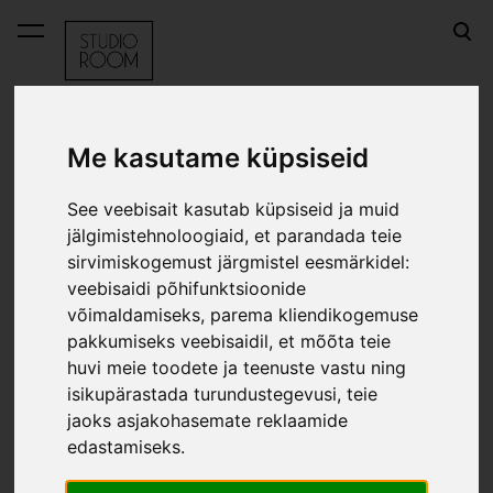
lisati ostukorvi.
Vaata ostukorvi
Me kasutame küpsiseid
OUTLET
Lühikeste käistega topp - terrakotta
See veebisait kasutab küpsiseid ja muid
Lühikeste käistega topp - terrakotta
jälgimistehnoloogiaid, et parandada teie
sirvimiskogemust järgmistel eesmärkidel:
veebisaidi põhifunktsioonide
võimaldamiseks
,
parema kliendikogemuse
pakkumiseks veebisaidil
,
et mõõta teie
huvi meie toodete ja teenuste vastu ning
isikupärastada turundustegevusi
,
teie
jaoks asjakohasemate reklaamide
edastamiseks
.