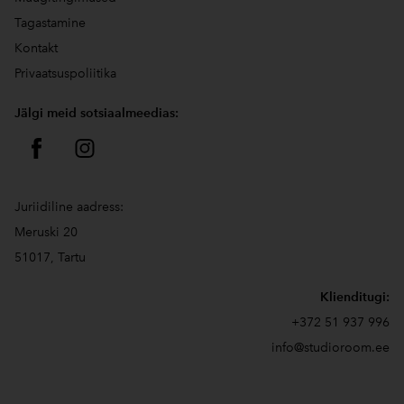
Tagastamine
Kontakt
Privaatsuspoliitika
Jälgi meid sotsiaalmeedias:
Juriidiline aadress:
Meruski 20
51017, Tartu
Klienditugi:
+372 51 937 996
info@studioroom.ee