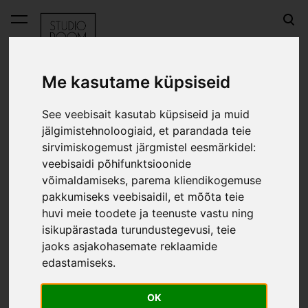
lisati ostukorvi.
Vaata ostukorvi
Me kasutame küpsiseid
Everyday Design kotihoidjad ja kotid
Paberkott - naturaalne
See veebisait kasutab küpsiseid ja muid
jälgimistehnoloogiaid, et parandada teie
Paberkott - naturaalne
sirvimiskogemust järgmistel eesmärkidel:
veebisaidi põhifunktsioonide
võimaldamiseks
,
parema kliendikogemuse
pakkumiseks veebisaidil
,
et mõõta teie
huvi meie toodete ja teenuste vastu ning
isikupärastada turundustegevusi
,
teie
jaoks asjakohasemate reklaamide
edastamiseks
.
OK