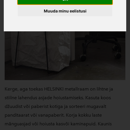
Muuda minu eelistusi
Kerge, aga toekas HELSINKI metallraam on lihtne ja
stiilne lahendus asjade hoiustamiseks. Kasuta koos
džuudist või paberist kotiga ja sorteeri mugavalt
panditaarat või vanapaberit. Korja kokku laste
mänguasjad või hoiusta kasvõi kaminapuid. Kaunis