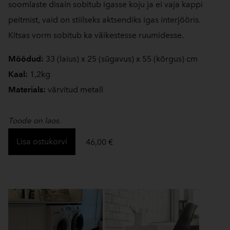
soomlaste disain sobitub igasse koju ja ei vaja kappi
peitmist, vaid on stiilseks aktsendiks igas interjööris.
Kitsas vorm sobitub ka väikestesse ruumidesse.
Mõõdud:
33 (laius) x 25 (sügavus) x 55 (kõrgus) cm
Kaal:
1,2kg
Materials:
värvitud metall
Toode on laos.
Lisa ostukorvi
46,00 €