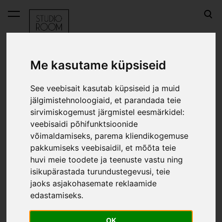
lisati ostukorvi.
Vaata ostukorvi
Me kasutame küpsiseid
Everyday Design kotihoidjad ja kotid
See veebisait kasutab küpsiseid ja muid
Metallraam Helsinki - L, must
jälgimistehnoloogiaid, et parandada teie
sirvimiskogemust järgmistel eesmärkidel:
Metallraam Helsinki - L, must
veebisaidi põhifunktsioonide
võimaldamiseks
,
parema kliendikogemuse
pakkumiseks veebisaidil
,
et mõõta teie
huvi meie toodete ja teenuste vastu ning
isikupärastada turundustegevusi
,
teie
jaoks asjakohasemate reklaamide
edastamiseks
.
OK