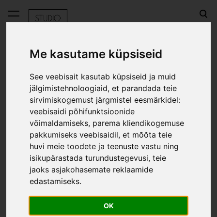
lisati ostukorvi.
Vaata ostukorvi
Me kasutame küpsiseid
See veebisait kasutab küpsiseid ja muid
E-pood
Miss Wood kolmeosaline korgist M maakaart - must
jälgimistehnoloogiaid, et parandada teie
sirvimiskogemust järgmistel eesmärkidel:
Miss Wood kolmeosaline
veebisaidi põhifunktsioonide
korgist M maakaart -
võimaldamiseks
,
parema kliendikogemuse
pakkumiseks veebisaidil
,
et mõõta teie
must
huvi meie toodete ja teenuste vastu ning
isikupärastada turundustegevusi
,
teie
jaoks asjakohasemate reklaamide
edastamiseks
.
OK