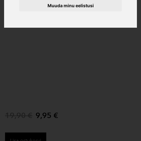
Muuda minu eelistusi
19,90 €
9,95 €
Lisa ostukorvi